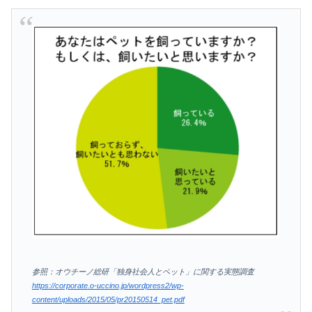
参照：オウチーノ総研「独身社会人とペット」に関する実態調査
https://corporate.o-uccino.jp/wordpress2/wp-
content/uploads/2015/05/pr20150514_pet.pdf